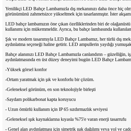
Yenilikçi LED Bahçe Lambamızla dış mekanınızı daha önce hiç olmadı
görünümünü zahmetsizce yükseltmek için tasarlanmıştır. İster akşam
LED bahçe lambamızın öne çıkan özelliklerinden biri de olağanüstü d
kullanımı için mükemmeldir. Ayrıca, bu bahçe lambasında kullanılan 
Şık ve modern tasarımıyla LED Bahçe Lambamız, her türlü dış mekan 
aydınlatma seçeneği haline getirir. LED ampullerin yaydığı yumuşak 
Bahçe alanınızı LED Bahçe Lambamızla canlandırın – güzelliğin, işlev
aydınlatmasında en üst düzey deneyimi bugün LED Bahçe Lambamı
-Yüksek görsel konfor
-Ortam yaratmak için şık ve konforlu bir çözüm.
-Geleneksel görünüm, en son teknolojiyle birleşti
-Saydam polikarbonat kapta koruyucu
- Uzun ömürlü kullanım için IP 65 sızdırmazlık seviyesi
-Geleneksel ışık kaynaklarına kıyasla %75'e varan enerji tasarrufu
- Genel alan aydınlatması için simetrik ışık dağılımı veya yol ve cadd