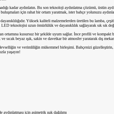
ğı kadar aydınlatın. Bu son teknoloji aydınlatma çözümü, üstün aydınla
 buluşmaları için rahat bir ortam yaratmak, ister bahçe yolunuzu aydı
ayanıklılığıdır. Yüksek kaliteli malzemelerden üretilen bu lamba, çeşit
LED teknolojisi uzun ömürlülük ve dayanıklılık sağlayarak sık sık deği
ortamına kusursuz bir şekilde uyum sağlar. İnce profili ve kompakt bo
ve sıcak beyaz ışık, sakin ve davetkar bir atmosfer yaratarak dış mekan
selliğin ve verimliliğin mükemmel birleşimi. Bahçenizi güzelleştirin, 
zla yaşayın!
e aydınlatması için asimetrik ışık dağılımı