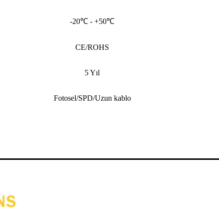
-20℃ - +50℃
CE/ROHS
5 Yıl
Fotosel/SPD/Uzun kablo