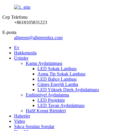
Cep Telefonu
+8618105831223
E-posta
allgreen@allgreenlux.com
Ev
Hakkımızda
Ürünler
Kamu Aydınlatması
LED Sokak Lambası
Asma Tip Sokak Lambası
LED Bahçe Lambası
Güneş Enerjili Lamba
LED Yüksek Direk Aydınlatması
Endüstriyel Aydınlatma
LED Projektör
LED Tavan Aydınlatması
Hafif Konut Birimleri
Haberler
Video
Sıkça Sorulan Sorular