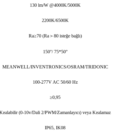
130 lm/W @4000K/5000K
2200K/6500K
Ra≥70 (Ra＞80 isteğe bağlı)
150°/ 75*50°
MEANWELL/INVENTRONICS/OSRAM/TRIDONIC
100-277V AC 50/60 Hz
≥0,95
Kısılabilir (0-10v/Dali 2/PWM/Zamanlayıcı) veya Kısılamaz
IP65, IK08