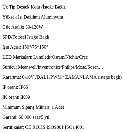
Üç Tip Destek Kolu (İsteğe Bağlı)
Yüksek Isı Dağılımı Alüminyum
Güç Aralığı 30-120W
SPD/Fotosel İsteğe Bağlı
Işın Açısı: 150°/75*150°
LED Markaları: Lumileds/Osram/Nichia/Cree
Sürücü: Meanwell/Inventronics/Philips/Moso/Sosen….
Karartma: 0-10V /DALI /PWM / ZAMANLAMA (isteğe bağlı)
IP oranı: IP66
IK oranı: IK09
Minimum Sipariş Miktarı: 1 Adet
Garanti: 50.000 saat/5 yıl
Sertifikalar: CE ROHS ISO9001 ISO14001